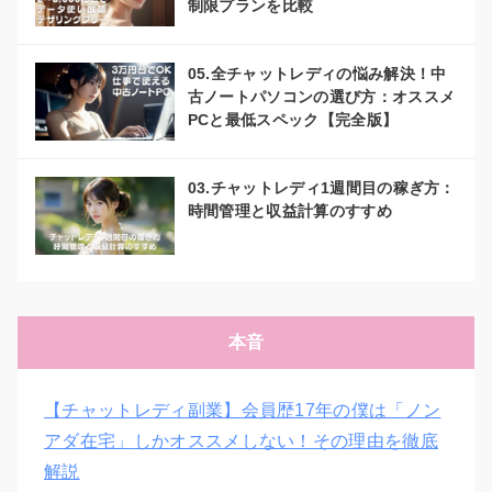
制限プランを比較
05.全チャットレディの悩み解決！中
古ノートパソコンの選び方：オススメ
PCと最低スペック【完全版】
03.チャットレディ1週間目の稼ぎ方：
時間管理と収益計算のすすめ
本音
【チャットレディ副業】会員歴17年の僕は「ノン
アダ在宅」しかオススメしない！その理由を徹底
解説